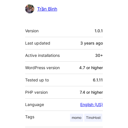
Contributors
Trần Bình
Meta
Version
1.0.1
Last updated
3 years
ago
Active installations
30+
WordPress version
4.7 or higher
Tested up to
6.1.11
PHP version
7.4 or higher
Language
English (US)
Tags
momo
TinoHost