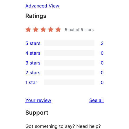
Advanced View
Ratings
5
out of 5 stars.
5 stars
2
2
4 stars
0
5-
0
3 stars
0
star
4-
0
2 stars
0
reviews
star
3-
0
1 star
0
reviews
star
2-
0
reviews
star
1-
reviews
Your review
See all
reviews
star
Support
reviews
Got something to say? Need help?