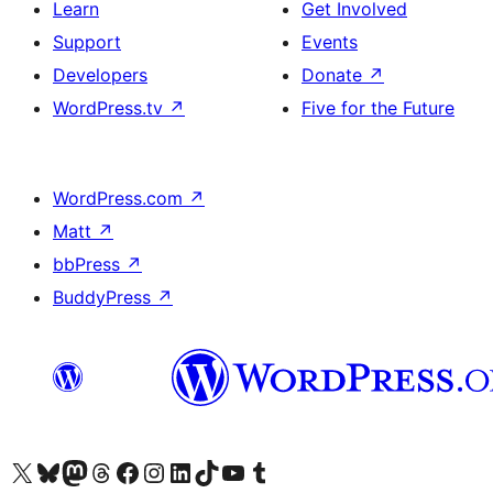
Learn
Get Involved
Support
Events
Developers
Donate
↗
WordPress.tv
↗
Five for the Future
WordPress.com
↗
Matt
↗
bbPress
↗
BuddyPress
↗
Visit our X (formerly Twitter) account
Visit our Bluesky account
Visit our Mastodon account
Visit our Threads account
Visit our Facebook page
Visit our Instagram account
Visit our LinkedIn account
Visit our TikTok account
Visit our YouTube channel
Visit our Tumblr account