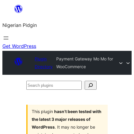
Skip
to
Nigerian Pidgin
content
Get WordPress
Plugin
Payment Gateway Mo Mo for
Directory
WooCommerce
Search
plugins
This plugin
hasn’t been tested with
the latest 3 major releases of
WordPress
. It may no longer be